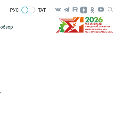
РУС
ТАТ
-обзор
0