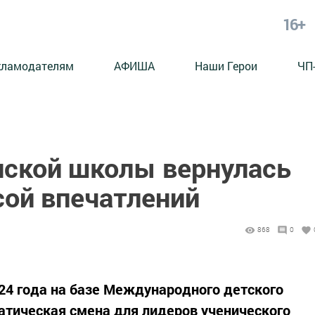
16+
кламодателям
АФИША
Наши Герои
ЧП
нской школы вернулась
сой впечатлений
868
0
024 года на базе Международного детского
атическая смена для лидеров ученического