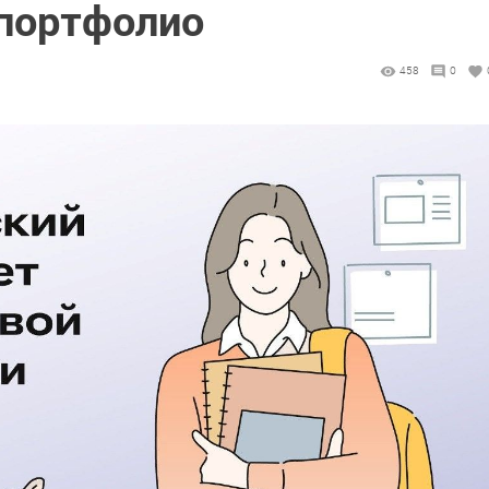
 портфолио
458
0