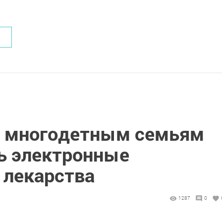
да многодетным семьям
ь электронные
 лекарства
1
1287
0