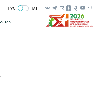
РУС
ТАТ
-обзор
0