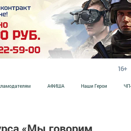
16+
кламодателям
АФИША
Наши Герои
ЧП
урса «Мы говорим