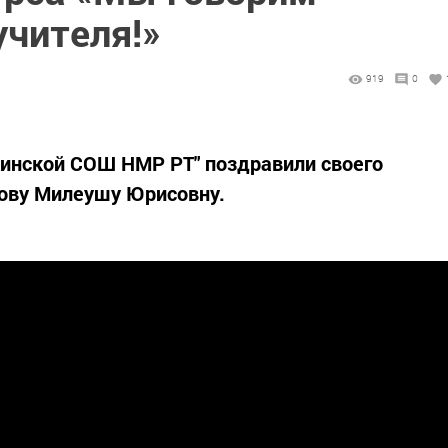
учителя!»
919
0
кинской СОШ НМР РТ" поздравили своего
мову Милеушу Юрисовну.