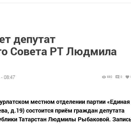
ет депутат
го Совета РТ Людмила
- 08:47
880
0
 Нурлатском местном отделении партии «Единая
еева, д.19) состоится приём граждан депутата
публики Татарстан Людмилы Рыбаковой. Запис