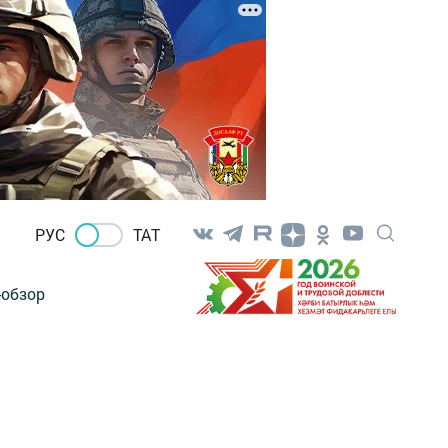
РУС
ТАТ
-обзор