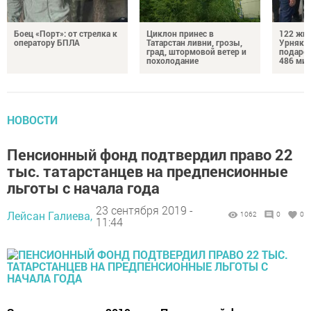
Боец «Порт»: от стрелка к
Циклон принес в
122 жит
оператору БПЛА
Татарстан ливни, грозы,
Урняк п
град, штормовой ветер и
подаро
похолодание
486 ми
НОВОСТИ
Пенсионный фонд подтвердил право 22
тыс. татарстанцев на предпенсионные
льготы с начала года
23 сентября 2019 -
Лейсан Галиева,
1062
0
0
11:44