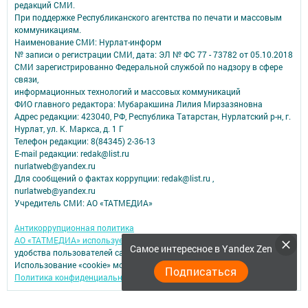
редакций СМИ.
При поддержке Республиканского агентства по печати и массовым
коммуникациям.
Наименование СМИ: Нурлат-⁠информ
№ записи о регистрации СМИ, дата: ЭЛ № ФС 77 -⁠ 73782 от 05.10.2018
СМИ зарегистрированно Федеральной службой по надзору в сфере
связи,
информационных технологий и массовых коммуникаций
ФИО главного редактора: Мубаракшина Лилия Мирзазяновна
Адрес редакции: 423040, РФ, Республика Татарстан, Нурлатский р-н, г.
Нурлат, ул. К. Маркса, д. 1 Г
Телефон редакции: 8(84345) 2-36-13
E-mail редакции: redak@list.ru
nurlatweb@yandex.ru
Для сообщений о фактах коррупции: redak@list.ru ,
nurlatweb@yandex.ru
Учредитель СМИ: АО «ТАТМЕДИА»
Антикоррупционная политика
АО «ТАТМЕДИА» использует «cookie»
для персонализации сервисов и
Самое интересное в Yandex Zen
удобства пользователей сайтом.
Использование «cookie» можно отменить в настройках браузера.
Подписаться
Политика конфиденциальности