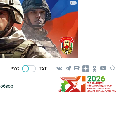
РУС
ТАТ
-обзор