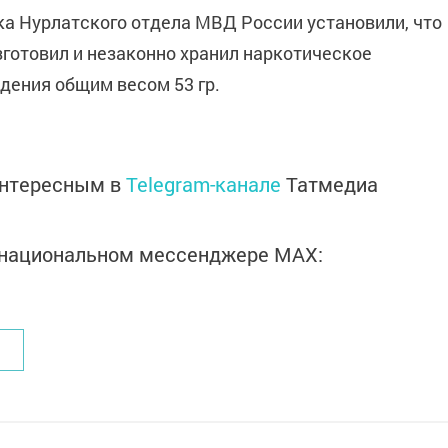
ка Нурлатского отдела МВД России установили, что
изготовил и незаконно хранил наркотическое
дения общим весом 53 гр.
интересным в
Telegram-канале
Татмедиа
в национальном мессенджере MАХ: