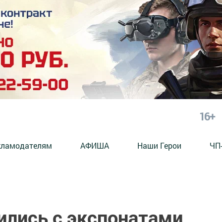
16+
кламодателям
АФИША
Наши Герои
ЧП
ились с экспонатами