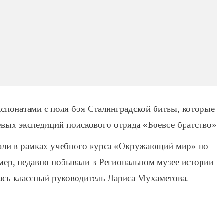
кспонатами с поля боя Сталинградской битвы, которые
ев
ых
экспедици
й
поискового отряда «Боевое братство»
вали в рамках учебного курса «Окружающий мир» по
мер, недавно побывали в Региональном музее истории
лась классный руководитель Лариса Мухаметова.