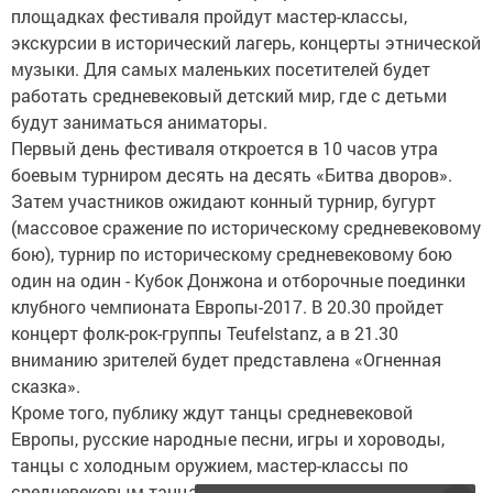
площадках фестиваля пройдут мастер-классы,
экскурсии в исторический лагерь, концерты этнической
музыки. Для самых маленьких посетителей будет
работать средневековый детский мир, где с детьми
будут заниматься аниматоры.
Первый день фестиваля откроется в 10 часов утра
боевым турниром десять на десять «Битва дворов».
Затем участников ожидают конный турнир, бугурт
(массовое сражение по историческому средневековому
бою), турнир по историческому средневековому бою
один на один - Кубок Донжона и отборочные поединки
клубного чемпионата Европы-2017. В 20.30 пройдет
концерт фолк-рок-группы Teufelstanz, а в 21.30
вниманию зрителей будет представлена «Огненная
сказка».
Кроме того, публику ждут танцы средневековой
Европы, русские народные песни, игры и хороводы,
танцы с холодным оружием, мастер-классы по
средневековым танцам и использованию флаговых