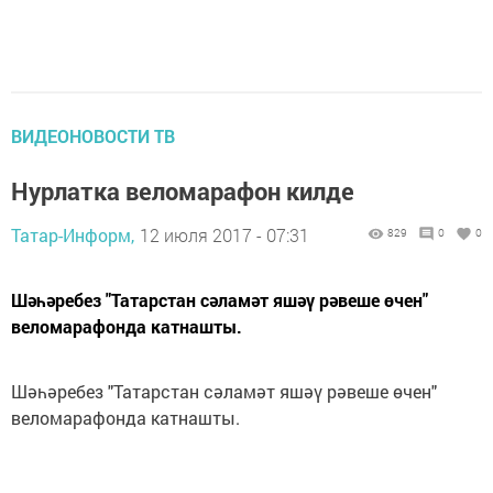
ВИДЕОНОВОСТИ ТВ
Нурлатка веломарафон килде
Татар-Информ,
12 июля 2017 - 07:31
829
0
0
Шәһәребез "Татарстан сәламәт яшәү рәвеше өчен"
веломарафонда катнашты.
Шәһәребез "Татарстан сәламәт яшәү рәвеше өчен"
веломарафонда катнашты.