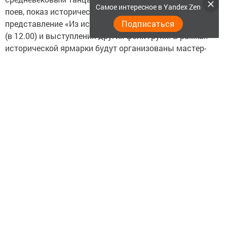
Самое интересное в Yandex Zen
поев, показ исторических костюмов, театральное
Подписаться
представление «Из истории древнего города Болгара»
(в 12.00) и выступления других фолк-групп. В рамках
исторической ярмарки будут организованы мастер-
классы по средневековым ремеслам. Состоится и
ярмарка народных промыслов - обе ярмарки будут
работать с 10 до 19 часов. Желающие смогут посетить
тир и пострелять из аналогов средневековых луков и
арбалетов.
А вот побывать на экскурсии по историческому лагерю
можно будет только в составе групп (из 20 человек) и
за плату.
13 же августа в рамках ристалища состоится Гран-при
Европы среди клубных команд пять на пять по
историческому средневековому бою под эгидой HMB
Russia (начало - в 11.00). В 13.00 вновь будет
организован бугурт.
В 2016 году фестиваль «Великий Болгар» посетили 38