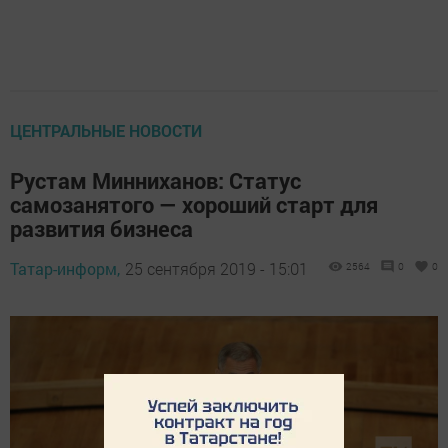
ЦЕНТРАЛЬНЫЕ НОВОСТИ
Рустам Минниханов: Статус
самозанятого — хороший старт для
развития бизнеса
Татар-информ,
25 сентября 2019 - 15:01
2564
0
0