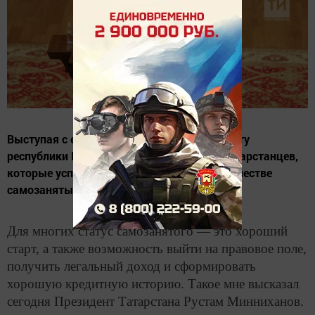
Выступая с ежегодным посланием Госсовету
республики Президент РТ назвал имена татарстанцев,
которые успешно зарегистрировались в качестве
самозанятых.
Для многих статус самозанятого — это хороший
старт, а также возможность выйти на правовое поле,
получить легальный доход и сформировать
хорошую кредитную историю. Такое мне высказал
сегодня Президент Татарстана Рустам Минниханов.