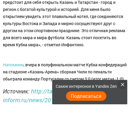
предстоит для себя открыть Казань и Татарстан - город и
регион с богатой культурой и историей. Для меня было
открытием увидеть этот плавильный котел, где соединяются
культуры Востока и Запада и мирно сосуществуют друг с
другом на этом спортивном празднике. Это отличная реклама
для всего мира и мира футбола: Казань стоит посетить во
время Кубка мира», - отметил Инфантино.
Напомним
, вчера в полуфинальном матче Кубка конфедераций
на стадионе «Казань-Арена» сборная Чили по пенальти
обыграла команду Португалии со счетом 3:0 (итог матча -1:0).
Самое интересное в Yandex Zen
Источник:
http://tatar-
Подписаться
inform.ru/news/2017/06/29/560393/
Следите за самым важным и интересным в
Telegram-канале
Татмедиа