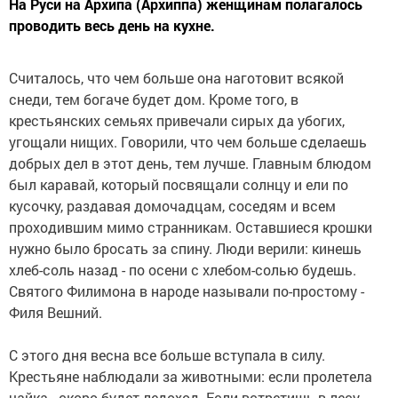
На Руси на Архипа (Архиппа) женщинам полагалось
проводить весь день на кухне.
Считалось, что чем больше она наготовит всякой
снеди, тем богаче будет дом. Кроме того, в
крестьянских семьях привечали сирых да убогих,
угощали нищих. Говорили, что чем больше сделаешь
добрых дел в этот день, тем лучше. Главным блюдом
был каравай, который посвящали солнцу и ели по
кусочку, раздавая домочадцам, соседям и всем
проходившим мимо странникам. Оставшиеся крошки
нужно было бросать за спину. Люди верили: кинешь
хлеб-соль назад - по осени с хлебом-солью будешь.
Святого Филимона в народе называли по-простому -
Филя Вешний.
С этого дня весна все больше вступала в силу.
Крестьяне наблюдали за животными: если пролетела
чайка - скоро будет ледоход. Если встретишь в лесу