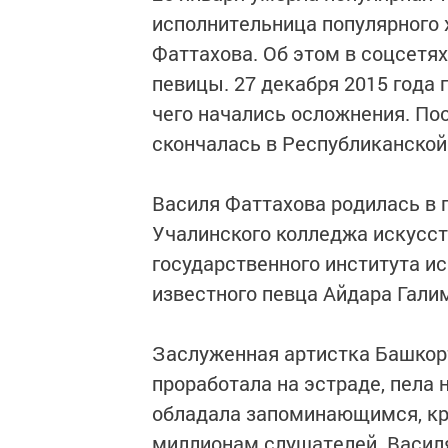
исполнительница популярного х
Фаттахова. Об этом в соцсетя
певицы. 27 декабря 2015 года 
чего начались осложнения. По
скончалась в Республиканской
Василя Фаттахова родилась в г
Учалинского колледжа искусст
государственного института ис
известного певца Айдара Гали
Заслуженная артистка Башкорт
проработала на эстраде, пела
обладала запоминающимся, кр
миллионам слушателей. Василя