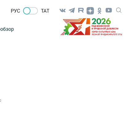
РУС
ТАТ
-обзор
0