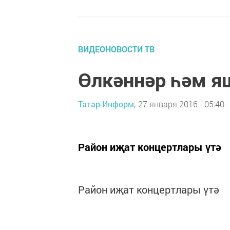
ВИДЕОНОВОСТИ ТВ
Өлкәннәр һәм я
Татар-Информ,
27 января 2016 - 05:40
Район иҗат концертлары үтә
Район иҗат концертлары үтә