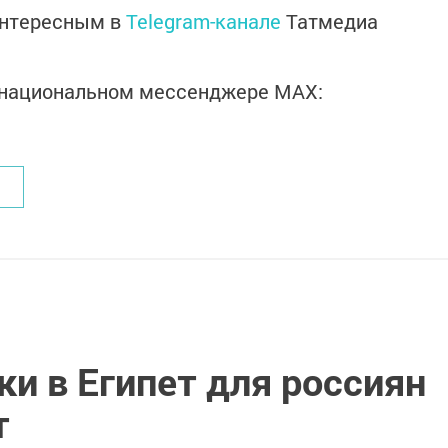
интересным в
Telegram-канале
Татмедиа
в национальном мессенджере MАХ:
ки в Египет для россиян
т