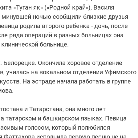
ита «Туган як» («Родной край»), Василя
х минувшей ночью сообщили близкие друзья
певица родила второго ребенка - дочь, после
сле ряда операций в разных больницах она
 клинической больнице.
. Белорецке. Окончила хоровое отделение
в, училась на вокальном отделении Уфимского
кусств. На эстраде начала работать в группе
мова.
остана и Татарстана, она много лет
 на татарском и башкирском языках. Певица
асивым голосом, который полюбился
 Фаттахова исполнила первую песню не на