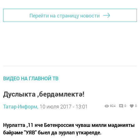
Перейти на страницу новости
ВИДЕО НА ГЛАВНОЙ ТВ
Дуслыкта ,бердәмлектә!
Татар-Информ,
10 июля 2017 - 13:01
924
0
0
Нурлатта ,11 нче Бөтенроссия чуваш милли мәдәнияты
бәйрәме "УЯВ" быел да зурлап үткәрелде.