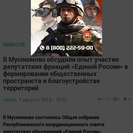
НОВОСТИ
В Муслюмово обсудили опыт участия
депутатских фракций «Единой России» в
формировании общественных
пространств и благоустройстве
территорий
admin,
1 августа 2019 - 16:55
1170
0
0
В Муслюмово состоялось Общее собрание
Республиканского координационного совета
депутатских объединений «Единой России»