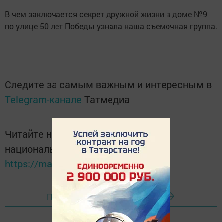
В чем заключается секрет дружной жизни в доме №9
по улице 50 лет Победы узнала наша съемочная группа.
Следите за самым важным и интересным в
Telegram-канале
Татмедиа
Читайте новости Татарстана в
национальном мессенджере MАХ:
https://max.ru/tatmedia
Перейти на страницу новости