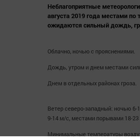
Неблагоприятные метеорологич
августа 2019 года местами по 
ожидаются сильный дождь, гро
Облачно, ночью с прояснениями.
Дождь, утром и днем местами сил
Днем в отдельных районах гроза.
Ветер северо-западный: ночью 6-1
9-14 м/с, местами порывами 18-23 
Минимальные температуры воздух