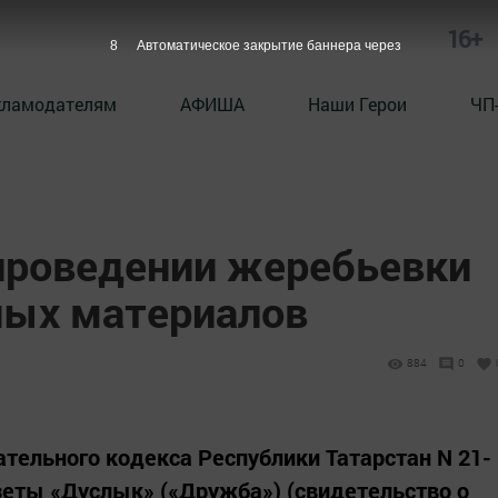
16+
7
Автоматическое закрытие баннера через
кламодателям
АФИША
Наши Герои
ЧП
проведении жеребьевки
ных материалов
884
0
рательного кодекса Республики Татарстан N 21-
азеты «Дуслык» («Дружба») (свидетельство о