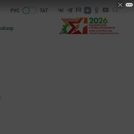
РУС
ТАТ
-обзор
0