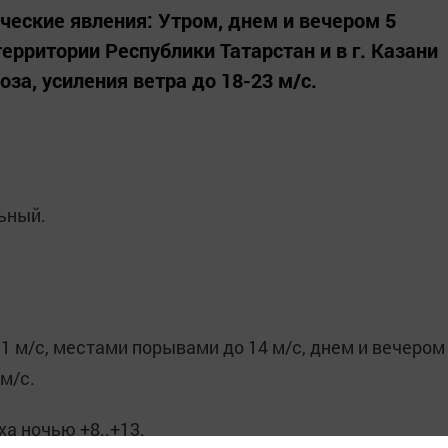
еские явления: Утром, днем и вечером 5
территории Республики Татарстан и в г. Казани
за, усиления ветра до 18-23 м/с.
ьный.
1 м/с, местами порывами до 14 м/с, днем и вечером
м/с.
а ночью +8..+13.