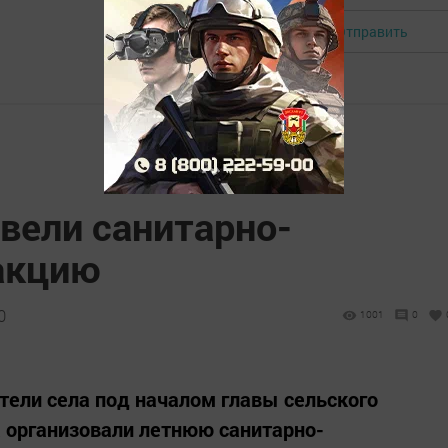
Отправить
Авторизоваться
вели санитарно-
акцию
0
1001
0
ели села под началом главы сельского
 организовали летнюю санитарно-