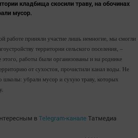
итории кладбища скосили траву, на обочинах
рали мусор.
ной работе приняли участие лишь немногие, мы смогли
гоустройству территории сельского поселения, –
е этого, работы были организованы и на роднике
ерриторию от сухостоя, прочистили канал воды. Не
ло школы: убрали мусор и сухую траву, которых
у.
интересным в
Telegram-канале
Татмедиа