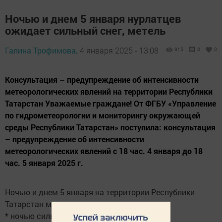
Ночью и днем 5 января нурлатцев
ожидает сильный снег, метель
Галина Трофимова,
4 января 2025 - 13:08
915
0
0
Консультация – предупреждение об интенсивности
метеорологических явлений на территории Республики
Татарстан Уважаемые граждане! От ФГБУ «Управление
по гидрометеорологии и мониторингу окружающей
среды Республики Татарстан» поступила: консультация
– предупреждение об интенсивности
метеорологических явлений с 18 час. 4 января до 18
час. 5 января 2025 г.
Ночью и днем 5 января на территории Республики
Татарстан местами ожидаются:
* ночью сильный снег, мокрый снег;