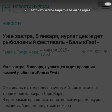
НОВОСТИ НУРЛАТА
16+
6
Автоматическое закрытие баннера через
Газета "Дружба", Нурлат ТВ - Нурлатский район
НОВОСТИ
Уже завтра, 5 января, нурлатцев ждет
рыболовный фестиваль «БалыкFest»
4 января 2025 -
Галина Трофимова,
1239
0
1
13:53
Уже завтра, 5 января, нурлатцев ждет праздник
зимней рыбалки «БалыкFest».
Фестиваль в этом году по счету 5-й, состоится на
территории карьера «Тарн-Вар».
В программе праздника: спортивные игры, конкурсы,
зимние забавы, концертные номера.