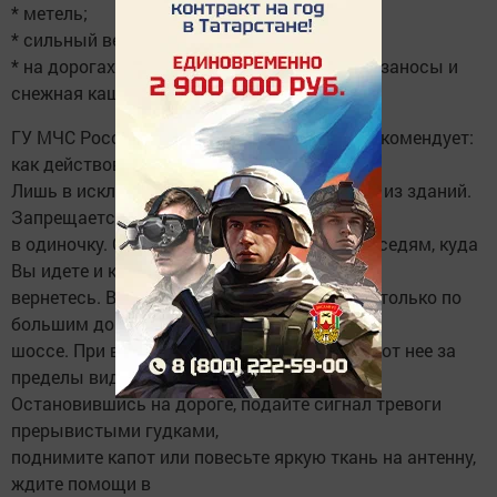
* метель;
* сильный ветер порывами до 15 м/с;
* на дорогах сильная гололедица, снежные заносы и
снежная каша (и в Казани).
ГУ МЧС России по Республике Татарстан рекомендует:
как действовать во время сильной метели
Лишь в исключительных случаях выходите из зданий.
Запрещается выходить
в одиночку. Сообщите членам семьи или соседям, куда
Вы идете и когда
вернетесь. В автомобиле можно двигаться только по
большим дорогам и
шоссе. При выходе из машины не отходите от нее за
пределы видимости.
Остановившись на дороге, подайте сигнал тревоги
прерывистыми гудками,
поднимите капот или повесьте яркую ткань на антенну,
ждите помощи в