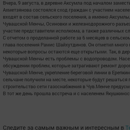
Вчера, 9 августа, в деревне Аксумла под началом замес
Ахметзянова состоялся сход граждан с участием населе
входят в состав сельского поселения, а именно Аксумлы
Чувашской Менчы, Осиновки и железнодорожного разъез
участие представители исполкома, а также различных с
С отчетом о проделанной работе за 6 месяцев в сельск
глава поселения Рамис Шайхутдинов. Он отметил много 
некоторые вопросы остаются еще открытыми. Так, в дере
Чувашской Менчы есть проблемы с водопроводом. Насел
обсуждении проблем, которые затрагивают ремонт дорог
Чувашской Менче, укрепление береговой линии в Ерепкин
сельчане получили на месте, некоторые будут решаться
строительство сети газоснабжения в Чув.Менче предусмо
В тот же день прошла всстреча и с населенем Якушкинос
Следите за самым важным и интересным в
T