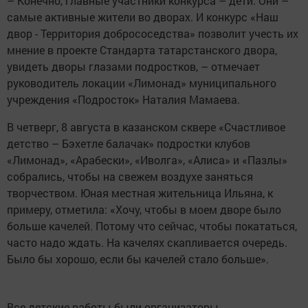
– Конечно, главные участники конкурса – дети. Они –
самые активные жители во дворах. И конкурс «Наш
двор - Территория добрососедства» позволит учесть их
мнение в проекте Стандарта татарстанского двора,
увидеть дворы глазами подростков, – отмечает
руководитель локации «Лимонад» муниципального
учреждения «Подросток» Наталия Мамаева.
В четверг, 8 августа в казанском сквере «Счастливое
детство – Бэхетле балачак» подростки клубов
«Лимонад», «Арабески», «Иволга», «Алиса» и «Пазлы»
собрались, чтобы на свежем воздухе заняться
творчеством. Юная местная жительница Ильяна, к
примеру, отметила: «Хочу, чтобы в моем дворе было
больше качелей. Потому что сейчас, чтобы покататься,
часто надо ждать. На качелях скапливается очередь.
Было бы хорошо, если бы качелей стало больше».
Все детские работы были организаторы