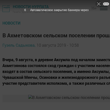
НОВОСТИ НУРЛАТА
16+
6
Автоматическое закрытие баннера через
Газета "Дружба", Нурлат ТВ - Нурлатский район
НОВОСТИ
В Ахметовском сельском поселении прош
Гузель Садыкова,
10 августа 2019 - 10:58
Вчера, 9 августа, в деревне Аксумла под началом замес
Ахметзянова состоялся сход граждан с участием населе
входят в состав сельского поселения, а именно Аксумлы
Чувашской Менчы, Осиновки и железнодорожного разъез
участие представители исполкома, а также различных с