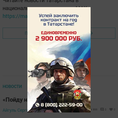
национальном мессенджере MАХ:
https://max.ru/tatmedia
Перейти на страницу новости
НОВОСТИ
«Пойду на выборы»
Айгуль Сергеева,
9 августа 2019 - 17:58
986
0
0