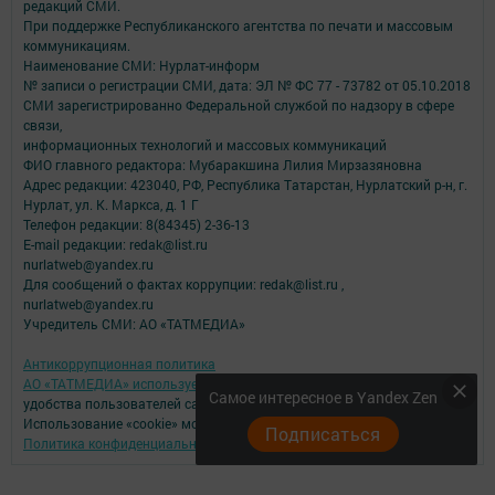
редакций СМИ.
При поддержке Республиканского агентства по печати и массовым
коммуникациям.
Наименование СМИ: Нурлат-⁠информ
№ записи о регистрации СМИ, дата: ЭЛ № ФС 77 -⁠ 73782 от 05.10.2018
СМИ зарегистрированно Федеральной службой по надзору в сфере
связи,
информационных технологий и массовых коммуникаций
ФИО главного редактора: Мубаракшина Лилия Мирзазяновна
Адрес редакции: 423040, РФ, Республика Татарстан, Нурлатский р-н, г.
Нурлат, ул. К. Маркса, д. 1 Г
Телефон редакции: 8(84345) 2-36-13
E-mail редакции: redak@list.ru
nurlatweb@yandex.ru
Для сообщений о фактах коррупции: redak@list.ru ,
nurlatweb@yandex.ru
Учредитель СМИ: АО «ТАТМЕДИА»
Антикоррупционная политика
АО «ТАТМЕДИА» использует «cookie»
для персонализации сервисов и
Самое интересное в Yandex Zen
удобства пользователей сайтом.
Использование «cookie» можно отменить в настройках браузера.
Подписаться
Политика конфиденциальности