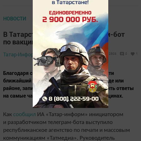
НОВОСТИ
В Татарстане появился телеграм-бот
по вакцинации от Covid-19
Татар-Информ,
19 августа 2021 - 10:59
2503
0
1
Благодаря сервису татарстанцы смогут найти
ближайший пункт вакцинации в своем городе или
районе, записаться на вакцинацию и получить ответы
на самые часто задаваемые вопросы о вакцинах.
Как
сообщил
ИА «Татар-информ» инициатором
и разработчиком телеграм-бота выступило
республиканское агентство по печати и массовым
коммуникациям «Татмедиа». Руководитель