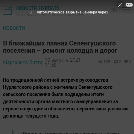
НОВОСТИ НУРЛАТА
16+
7
Автоматическое закрытие баннера через
Газета "Дружба", Нурлат ТВ - Нурлатский район
НОВОСТИ
В ближайших планах Селенгушского
поселения – ремонт колодца и дорог
19 августа 2021 -
Маргарита Литта,
2459
0
0
11:58
На традиционной летней встрече руководства
Нурлатского района с жителями Селенгушского
сельского поселения были подведены итоги
деятельности органа местного самоуправления за
первое полугодие и обозначены перспективы развития
до конца текущего года.