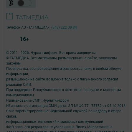
Телефон АО «ТАТМЕДИА»:
(843) 222 09 84
16+
© 2011 - 2026. Нурлат-⁠информ. Все права защищены.
© ТАТМЕДИА. Все материалы, размещенные на сайте, защищены
законом.
Перепечатка, воспроизведение и распространение в любом объеме
информации,
размещенной на сайте, возможна только с письменного согласия
редакций СМИ.
При поддержке Республиканского агентства по печати и массовым
коммуникациям.
Наименование СМИ: Нурлат-⁠информ
№ записи о регистрации СМИ, дата: ЭЛ № ФС 77 -⁠ 73782 от 05.10.2018
СМИ зарегистрированно Федеральной службой по надзору в сфере
связи,
информационных технологий и массовых коммуникаций
ФИО главного редактора: Мубаракшина Лилия Мирзазяновна
Адрес редакции: 423040, РФ, Республика Татарстан, Нурлатский р-н, г.