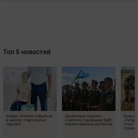
Топ 5 новостей
Акция «Помоги собраться
Десантники Нурлата
Боец с
в школу» стартовала в
отметили годовщину ВДВ
«Татари
Нурлате
торжественным митингом
стоит н
страны