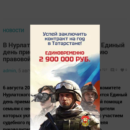
НОВОСТИ
В Нурлатском районе состоится Единый
день приема граждан по оказанию
правовой помощи семьям
admin,
5 августа 2019 - 15:17
727
0
0
6 августа 2019г в 14.00ч в Исполнительном комитете
Нурлатского муниципального района состоится Единый
день приема граждан по оказанию правовой помощи
семьям с несовершеннолетними детьми, родители
которых уклоняются от уплаты алиментов с участием
судебного пристава, прокуратуры, заместителя
руководителя Исполнительного комитета по