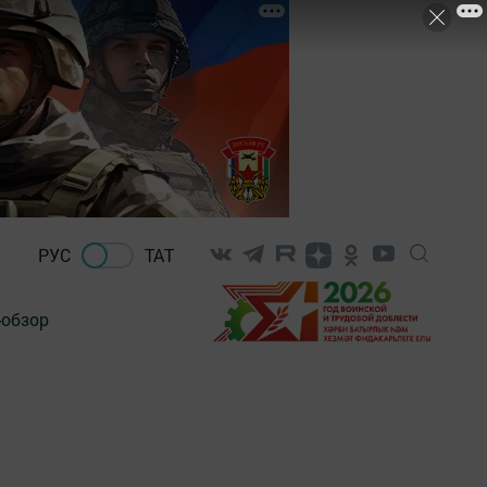
РУС
ТАТ
-обзор