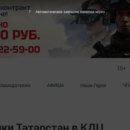
6
Автоматическое закрытие баннера через
16+
кламодателям
АФИША
Наши Герои
ЧП
ики Татарстан в КДЦ