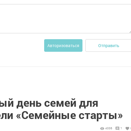
Отправить
Авторизоваться
й день семей для
ели «Семейные старты»
4336
1