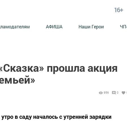
16+
кламодателям
АФИША
Наши Герои
ЧП
 «Сказка» прошла акция
семьей»
956
0
тро в саду началось с утренней зарядки