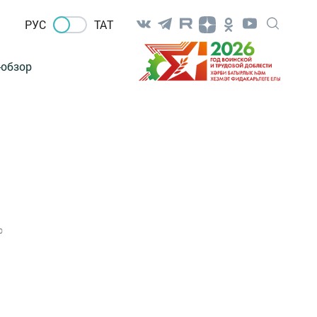
РУС
ТАТ
-обзор
0