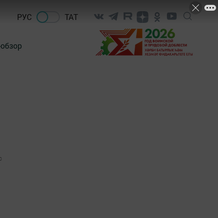
РУС
ТАТ
-обзор
0