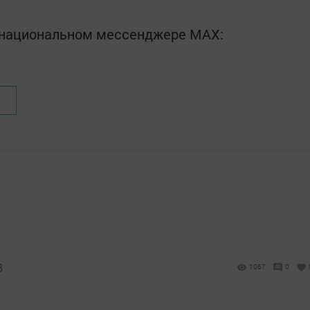
в национальном мессенджере MАХ:
8
1067
0