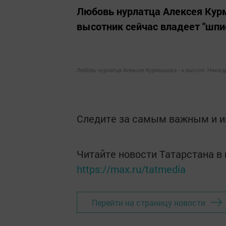
Любовь нурлатца Алексея Кур
высотник сейчас владеет "шп
Любовь нурлатца Алексея Курмышова - к высоте. Некогд
Следите за самым важным и 
Читайте новости Татарстана 
https://max.ru/tatmedia
Перейти на страницу новости