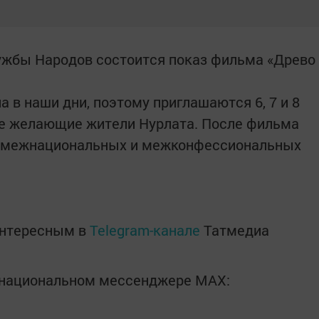
ружбы Народов состоится показ фильма «Древо
 в наши дни, поэтому приглашаются 6, 7 и 8
се желающие жители Нурлата. После фильма
о межнациональных и межконфессиональных
интересным в
Telegram-канале
Татмедиа
в национальном мессенджере MАХ: