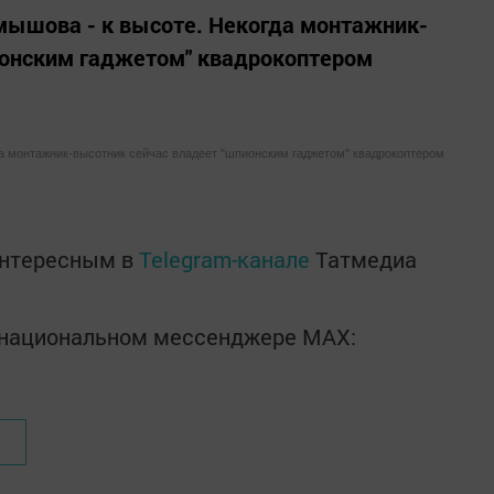
мышова - к высоте. Некогда монтажник-
ионским гаджетом" квадрокоптером
а монтажник-высотник сейчас владеет "шпионским гаджетом" квадрокоптером
интересным в
Telegram-канале
Татмедиа
в национальном мессенджере MАХ: