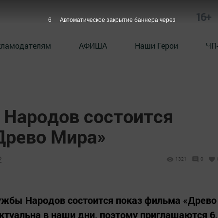
16+
5
Автоматическое закрытие баннера через
кламодателям
АФИША
Наши Герои
ЧП
Народов состоится
Древо Мира»
2
1321
0
ружбы Народов состоится показ фильма «Древо
ктуальна в наши дни, поэтому приглашаются 6,