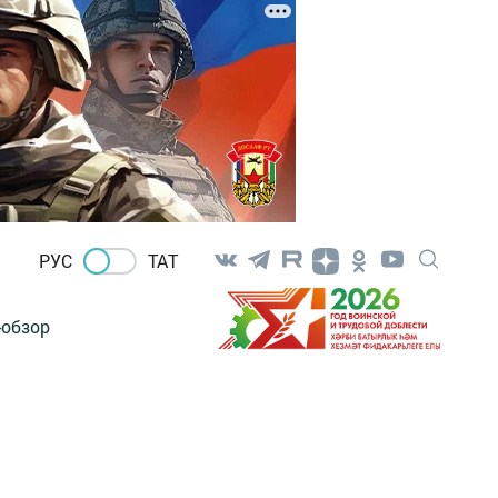
РУС
ТАТ
-обзор