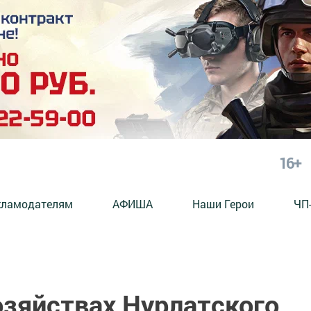
16+
кламодателям
АФИША
Наши Герои
ЧП
озяйствах Нурлатского