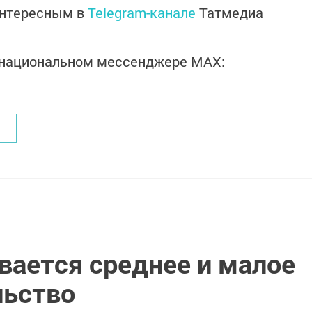
интересным в
Telegram-канале
Татмедиа
в национальном мессенджере MАХ:
вается среднее и малое
льство