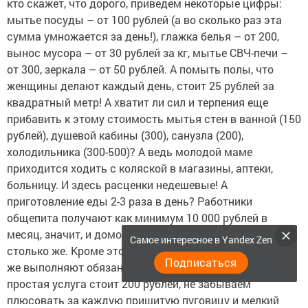
кто скажет, что дорого, приведем некоторые цифры:
мытье посуды – от 100 рублей (а во сколько раз эта
сумма умножается за день!), глажка белья – от 200,
вынос мусора – от 30 рублей за кг, мытье СВЧ-печи –
от 300, зеркала – от 50 рублей. А помыть полы, что
женщины делают каждый день, стоит 25 рублей за
квадратный метр! А хватит ли сил и терпения еще
прибавить к этому стоимость мытья стен в ванной (150
рублей), душевой кабины (300), санузла (200),
холодильника (300-500)? А ведь молодой маме
приходится ходить с коляской в магазины, аптеки,
больницу. И здесь расценки недешевые! А
приготовление еды 2-3 раза в день? Работники
общепита получают как минимум 10 000 рублей в
месяц, значит, и домохозяйка экономит на этом
Самое интересное в Yandex Zen
столько же. Кроме этого, мамы, хоть и немного, но все
Подписаться
же выполняют обязанности портного. В ателье самая
простая услуга стоит 200 рублей, не забываем
плюсовать за каждую пришитую пуговицу и мелкий