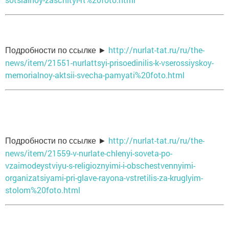
http://nurlat-tat.ru/ru/the-
Подробности по ссылке ►
news/item/21551-nurlattsyi-prisoedinilis-k-vserossiyskoy-
memorialnoy-aktsii-svecha-pamyati%20foto.html
http://nurlat-tat.ru/ru/the-
Подробности по ссылке ►
news/item/21559-v-nurlate-chlenyi-soveta-po-
vzaimodeystviyu-s-religioznyimi-i-obschestvennyimi-
organizatsiyami-pri-glave-rayona-vstretilis-za-kruglyim-
stolom%20foto.html