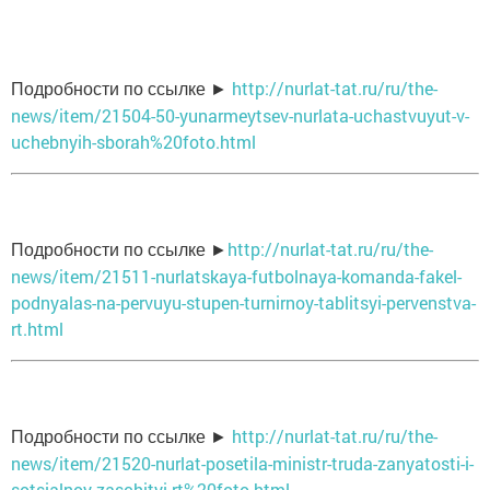
http://nurlat-tat.ru/ru/the-
Подробности по ссылке ►
news/item/21504-50-yunarmeytsev-nurlata-uchastvuyut-v-
uchebnyih-sborah%20foto.html
http://nurlat-tat.ru/ru/the-
Подробности по ссылке ►
news/item/21511-nurlatskaya-futbolnaya-komanda-fakel-
podnyalas-na-pervuyu-stupen-turnirnoy-tablitsyi-pervenstva-
rt.html
http://nurlat-tat.ru/ru/the-
Подробности по ссылке ►
news/item/21520-nurlat-posetila-ministr-truda-zanyatosti-i-
sotsialnoy-zaschityi-rt%20foto.html