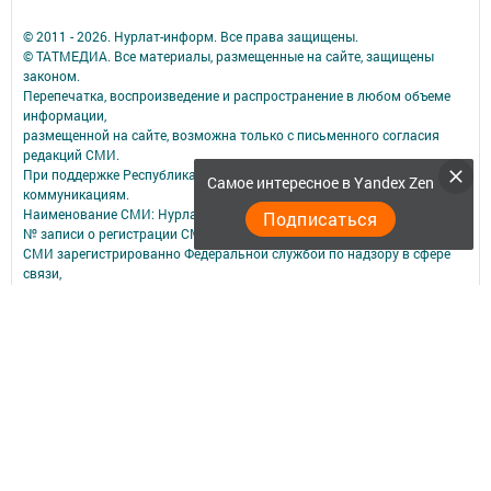
© 2011 - 2026. Нурлат-⁠информ. Все права защищены.
© ТАТМЕДИА. Все материалы, размещенные на сайте, защищены
законом.
Перепечатка, воспроизведение и распространение в любом объеме
информации,
размещенной на сайте, возможна только с письменного согласия
редакций СМИ.
При поддержке Республиканского агентства по печати и массовым
Самое интересное в Yandex Zen
коммуникациям.
Наименование СМИ: Нурлат-⁠информ
Подписаться
№ записи о регистрации СМИ, дата: ЭЛ № ФС 77 -⁠ 73782 от 05.10.2018
СМИ зарегистрированно Федеральной службой по надзору в сфере
связи,
информационных технологий и массовых коммуникаций
ФИО главного редактора: Мубаракшина Лилия Мирзазяновна
Адрес редакции: 423040, РФ, Республика Татарстан, Нурлатский р-н, г.
Нурлат, ул. К. Маркса, д. 1 Г
Телефон редакции: 8(84345) 2-36-13
E-mail редакции: redak@list.ru
nurlatweb@yandex.ru
Для сообщений о фактах коррупции: redak@list.ru ,
nurlatweb@yandex.ru
Учредитель СМИ: АО «ТАТМЕДИА»