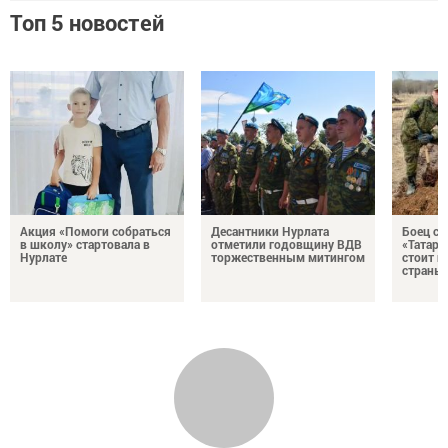
Топ 5 новостей
Акция «Помоги собраться
Десантники Нурлата
Боец с
в школу» стартовала в
отметили годовщину ВДВ
«Татари
Нурлате
торжественным митингом
стоит н
страны