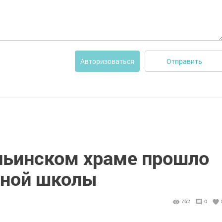
Отправить
Авторизоваться
льинском храме прошло
сной школы
762
0