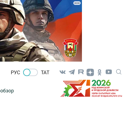
РУС
ТАТ
-обзор