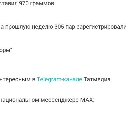
ставил 970 граммов.
 за прошлую неделю 305 пар зарегистрировали
форм"
интересным в
Telegram-канале
Татмедиа
в национальном мессенджере MАХ: