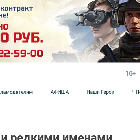
16+
кламодателям
АФИША
Наши Герои
ЧП
ми редкими именами