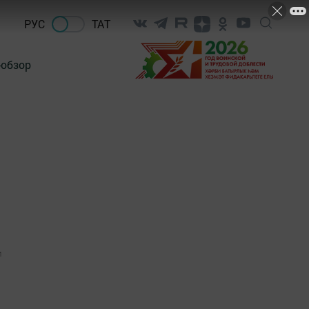
РУС
ТАТ
-обзор
1