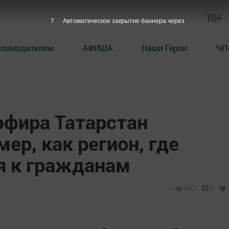
16+
6
Автоматическое закрытие баннера через
кламодателям
АФИША
Наши Герои
ЧП
эфира Татарстан
ер, как регион, где
я к гражданам
4212
0