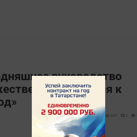
годняшнее руководство
ественно относится к
род»
4287
0