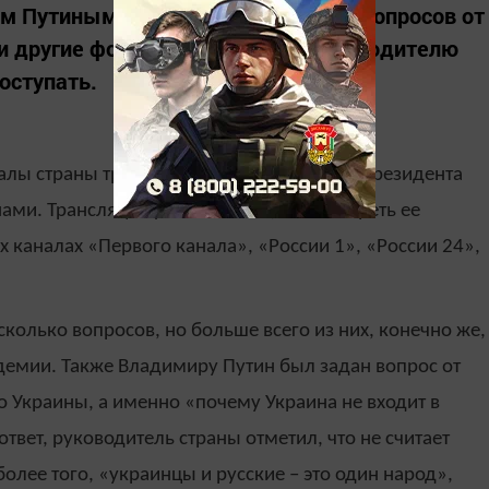
 Путиным поступило почти 2 млн вопросов от
 и другие формы обращения к руководителю
оступать.
налы страны транслируют прямую линию Президента
ами. Трансляция уже началась, а посмотреть ее
 каналах «Первого канала», «России 1», «России 24»,
сколько вопросов, но больше всего из них, конечно же,
ндемии. Также Владимиру Путин был задан вопрос от
о Украины, а именно «почему Украина не входит в
твет, руководитель страны отметил, что не считает
олее того, «украинцы и русские – это один народ»,