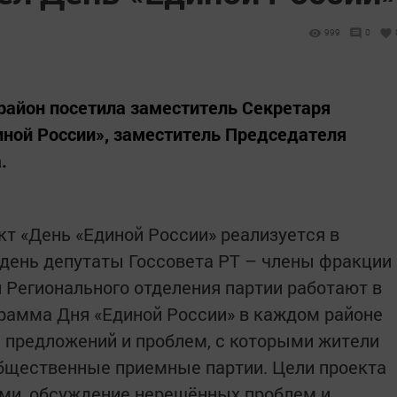
999
0
район посетила заместитель Секретаря
иной России», заместитель Председателя
.
т «День «Единой России» реализуется в
т день депутаты Госсовета РТ – члены фракции
и Регионального отделения партии работают в
рамма Дня «Единой России» в каждом районе
 предложений и проблем, с которыми жители
общественные приемные партии. Цели проекта
ями, обсуждение нерешённых проблем и