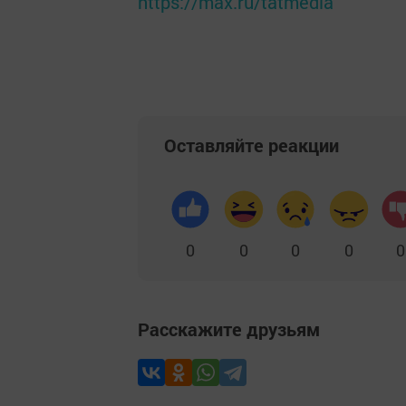
https://max.ru/tatmedia
Оставляйте реакции
0
0
0
0
0
Расскажите друзьям