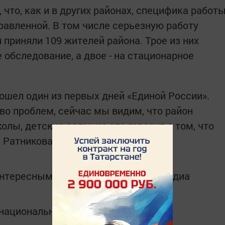
что, как и в других районах, специфика работ
авленной. В том числе серьезную работу
 приняли 109 жителей района. Трое из них
обследование, а двое - на стационарное
ошел один из первых дней «Единой России».
во проблем, сейчас мы видим, что район
лы, детские сады, но это говорит о том, что
а Ратникова.
интересным в
Telegram-канале
Татмедиа
в национальном мессенджере MАХ: