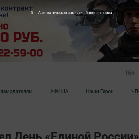
5
Автоматическое закрытие баннера через
16+
кламодателям
АФИША
Наши Герои
ЧП
ел День «Единой России