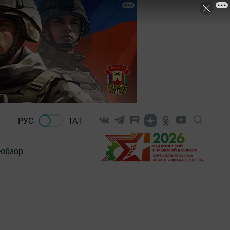
РУС
ТАТ
-обзор
»