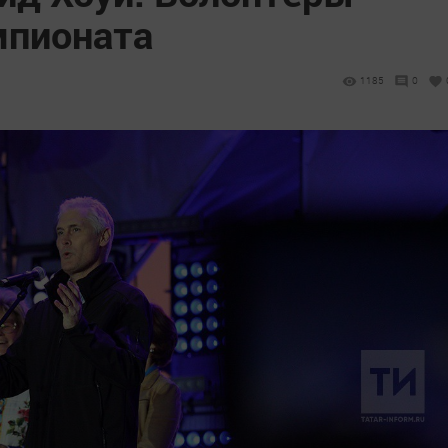
мпионата
1185
0