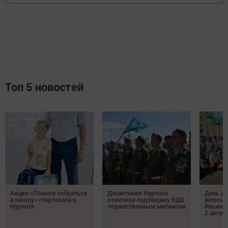
Топ 5 новостей
Акция «Помоги собраться
Десантники Нурлата
День де
в школу» стартовала в
отметили годовщину ВДВ
железн
Нурлате
торжественным митингом
Ильин 
2 авгус