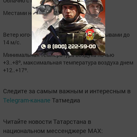
Облачно с прояснениями.
Местами небольшой дождь.
Ветер юго-западный 6-11, местами порывами до
14 м/с.
Минимальная температура воздуха ночью
+3..+8º, максимальная температура воздуха днем
+12..+17º.
Следите за самым важным и интересным в
Telegram-канале
Татмедиа
Читайте новости Татарстана в
национальном мессенджере MАХ: