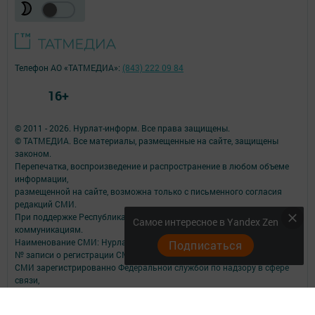
Телефон АО «ТАТМЕДИА»:
(843) 222 09 84
16+
© 2011 - 2026. Нурлат-⁠информ. Все права защищены.
© ТАТМЕДИА. Все материалы, размещенные на сайте, защищены
законом.
Перепечатка, воспроизведение и распространение в любом объеме
информации,
размещенной на сайте, возможна только с письменного согласия
редакций СМИ.
При поддержке Республиканского агентства по печати и массовым
Самое интересное в Yandex Zen
коммуникациям.
Наименование СМИ: Нурлат-⁠информ
Подписаться
№ записи о регистрации СМИ, дата: ЭЛ № ФС 77 -⁠ 73782 от 05.10.2018
СМИ зарегистрированно Федеральной службой по надзору в сфере
связи,
информационных технологий и массовых коммуникаций
ФИО главного редактора: Мубаракшина Лилия Мирзазяновна