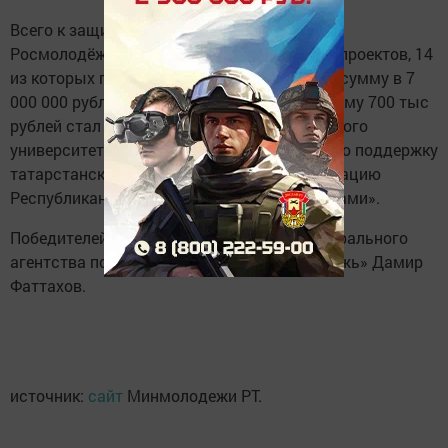
Всего к защите в грантовом конкурсе от
Росмолодёжь.Гранты были допущены 113 проектов, 14
из которых получили поддержку на общую сумму в 7
000 000 рублей. Обладателем гранта на сумму 700 тыс
рублей стал студент Казанского федерального
университета Дмитрий Томкевич. Грантовую поддержку
татарстанский участник получил на реализацию
Республиканской медиашколы «Слово за нами».
Победителей награждал заместитель Федерального
агентства по делам молодёжи «Росмолодёжь» Дамир
Фаттахов.
источник:
сайт
Минмолодежи РТ.