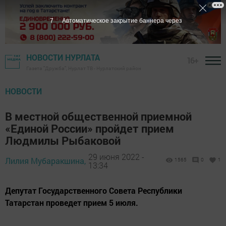
6
Автоматическое закрытие баннера через
НОВОСТИ НУРЛАТА
16+
Газета "Дружба", Нурлат ТВ - Нурлатский район
НОВОСТИ
В местной общественной приемной
«Единой России» пройдет прием
Людмилы Рыбаковой
29 июня 2022 -
Лилия Мубаракшина,
1565
0
1
13:34
Депутат Государственного Совета Республики
Татарстан проведет прием 5 июля.