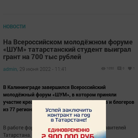
НОВОСТИ
На Всероссийском молодёжном форуме
«ШУМ» татарстанский студент выиграл
грант на 700 тыс рублей
admin,
29 июня 2022 - 11:41
1050
0
1
В Калининграде завершился Всероссийский
молодёжный форум «ШУМ», в котором приняли
участие креаторов, фотографов, дизайнеров и блогеров
из 77 регионов страны.
В работе форума приняли участие 9 представителей
Татарстана.