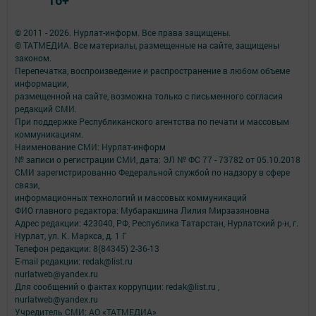
© 2011 - 2026. Нурлат-⁠информ. Все права защищены.
© ТАТМЕДИА. Все материалы, размещенные на сайте, защищены
законом.
Перепечатка, воспроизведение и распространение в любом объеме
информации,
размещенной на сайте, возможна только с письменного согласия
редакций СМИ.
При поддержке Республиканского агентства по печати и массовым
коммуникациям.
Наименование СМИ: Нурлат-⁠информ
№ записи о регистрации СМИ, дата: ЭЛ № ФС 77 -⁠ 73782 от 05.10.2018
СМИ зарегистрированно Федеральной службой по надзору в сфере
связи,
информационных технологий и массовых коммуникаций
ФИО главного редактора: Мубаракшина Лилия Мирзазяновна
Адрес редакции: 423040, РФ, Республика Татарстан, Нурлатский р-н, г.
Нурлат, ул. К. Маркса, д. 1 Г
Телефон редакции: 8(84345) 2-36-13
E-mail редакции: redak@list.ru
nurlatweb@yandex.ru
Для сообщений о фактах коррупции: redak@list.ru ,
nurlatweb@yandex.ru
Учредитель СМИ: АО «ТАТМЕДИА»