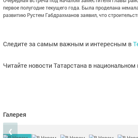
Очередная встреча под началом заместителя главы район
первое полугодие текущего года. Была проделана немал
развитию Рустем Габдрахманов заявил, что строительст
Следите за самым важным и интересным в
T
Читайте новости Татарстана в национально
Галерея
❮