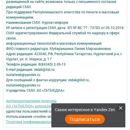
размещенной на сайте, возможна только с письменного согласия
редакций СМИ.
При поддержке Республиканского агентства по печати и массовым
коммуникациям.
Наименование СМИ: Нурлат-⁠информ
№ записи о регистрации СМИ, дата: ЭЛ № ФС 77 -⁠ 73782 от 05.10.2018
СМИ зарегистрированно Федеральной службой по надзору в сфере
связи,
информационных технологий и массовых коммуникаций
ФИО главного редактора: Мубаракшина Лилия Мирзазяновна
Адрес редакции: 423040, РФ, Республика Татарстан, Нурлатский р-н, г.
Нурлат, ул. К. Маркса, д. 1 Г
Телефон редакции: 8(84345) 2-36-13
E-mail редакции: redak@list.ru
nurlatweb@yandex.ru
Для сообщений о фактах коррупции: redak@list.ru ,
nurlatweb@yandex.ru
Учредитель СМИ: АО «ТАТМЕДИА»
Антикоррупционная политика
АО «ТАТМЕДИА» использует «cookie»
для персонализации сервисов и
Самое интересное в Yandex Zen
удобства пользователей сайтом.
Использование «cookie» можно отменить в настройках браузера.
Подписаться
Политика конфиденциальности