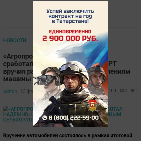
НОВОСТИ
«Агропромышленный комплекс
сработал надежно»: Президент РТ
вручил районным сельхозуправлениям
машины
admin,
10 февраля 2021 - 17:32
1348
0
1
Вручение автомобилей состоялось в рамках итоговой