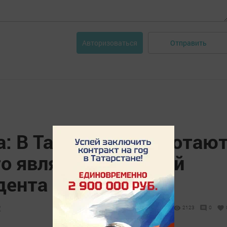
Отправить
Авторизоваться
: В Татарстане работаю
то является заслугой
дента РТ
2
2123
0