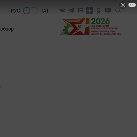
РУС
ТАТ
-обзор
0