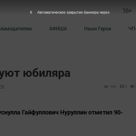
16+
5
Автоматическое закрытие баннера через
кламодателям
АФИША
Наши Герои
ЧП
вуют юбиляра
06
1344
0
уснулла Гайфуллович Нуруллин отметил 90-