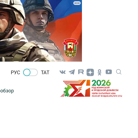
РУС
ТАТ
-обзор