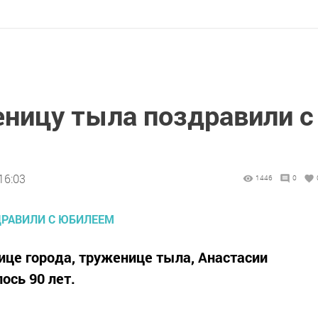
еницу тыла поздравили с
16:03
1446
0
ице города, труженице тыла, Анастасии
ось 90 лет.