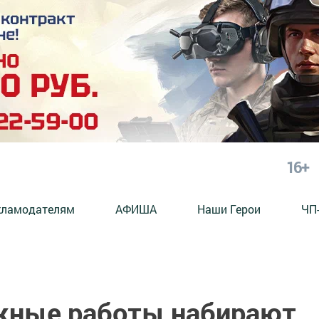
16+
кламодателям
АФИША
Наши Герои
ЧП
жные работы набирают