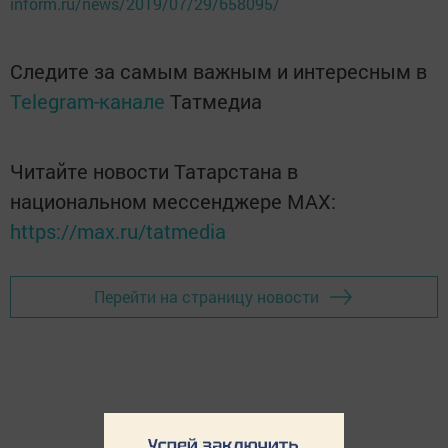
inform.ru/news/2019/07/29/658095/
Следите за самым важным и интересным в
Telegram-канале
Татмедиа
Читайте новости Татарстана в
национальном мессенджере MАХ:
https://max.ru/tatmedia
Перейти на страницу новости