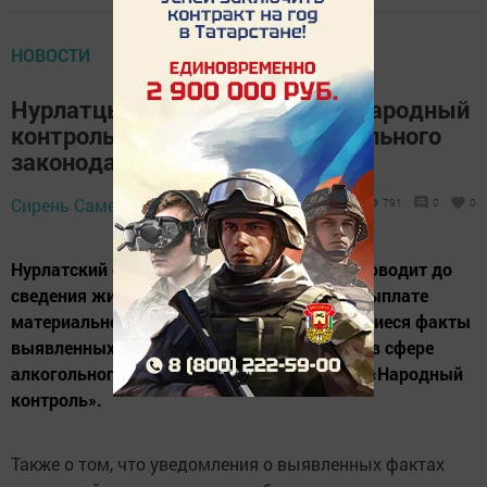
НОВОСТИ
Нурлатцы могут сообщить в «Народный
контроль» о нарушениях алкогольного
законодательства
29 июля 2019 -
Сирень Самерханова,
791
0
0
09:43
Нурлатский отдел Госалкогольинспекции доводит до
сведения жителей района информацию о выплате
материального поощрения за подтвердившиеся факты
выявленных нарушений законодательства в сфере
алкогольного рынка в рамках работы ГИС «Народный
контроль».
Также о том, что уведомления о выявленных фактах