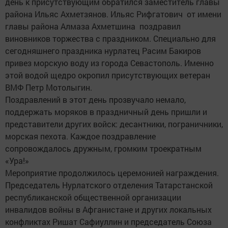
день к присутствующим обратился заместитель главы
района Ильяс Ахметзянов. Ильяс Рифгатович от имени
главы района Алмаза Ахметшина поздравил
виновников торжества с праздником. Специально для
сегодняшнего праздника нурлатец Расим Бакиров
привез морскую воду из города Севастополь. Именно
этой водой щедро окропил присутствующих ветеран
ВМФ Петр Мотолыгин.
Поздравлений в этот день прозвучало немало,
поддержать моряков в праздничный день пришли и
представители других войск: десантники, пограничники,
морская пехота. Каждое поздравление
сопровождалось дружным, громким троекратным
«Ура!»
Мероприятие продолжилось церемонией награждения.
Председатель Нурлатского отделения Татарстанской
республиканской общественной организации
инвалидов войны в Афганистане и других локальных
конфликтах Ришат Сафиуллин и председатель Союза