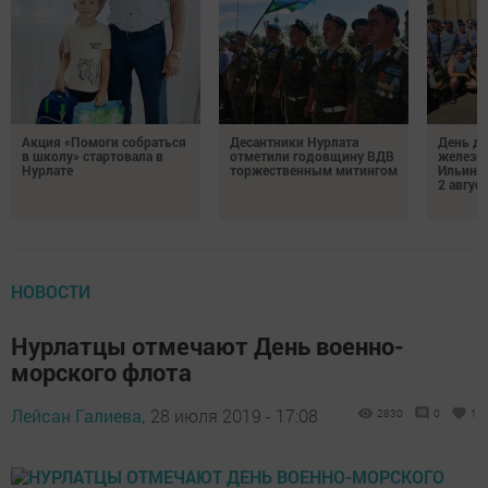
Акция «Помоги собраться
Десантники Нурлата
День де
в школу» стартовала в
отметили годовщину ВДВ
железн
Нурлате
торжественным митингом
Ильин 
2 авгус
НОВОСТИ
Нурлатцы отмечают День военно-
морского флота
Лейсан Галиева,
28 июля 2019 - 17:08
2830
0
1