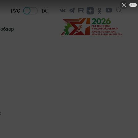
РУС
ТАТ
-обзор
0