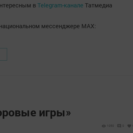
интересным в
Telegram-канале
Татмедиа
в национальном мессенджере MАХ:
оровые игры»
1050
0