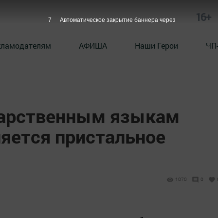
16+
6
Автоматическое закрытие баннера через
кламодателям
АФИША
Наши Герои
ЧП
дарственным языкам
ляется пристальное
1070
0