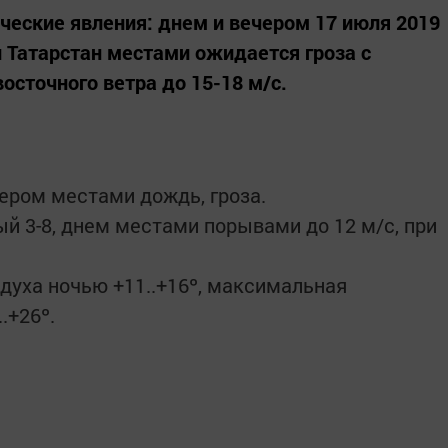
еские явления: днем и вечером 17 июля 2019
и Татарстан местами ожидается гроза с
сточного ветра до 15-18 м/с.
чером местами дождь, гроза.
й 3-8, днем местами порывами до 12 м/с, при
уха ночью +11..+16º, максимальная
.+26º.