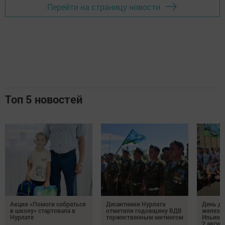
Перейти на страницу новости
Топ 5 новостей
Акция «Помоги собраться
Десантники Нурлата
День де
в школу» стартовала в
отметили годовщину ВДВ
железн
Нурлате
торжественным митингом
Ильин 
2 авгус