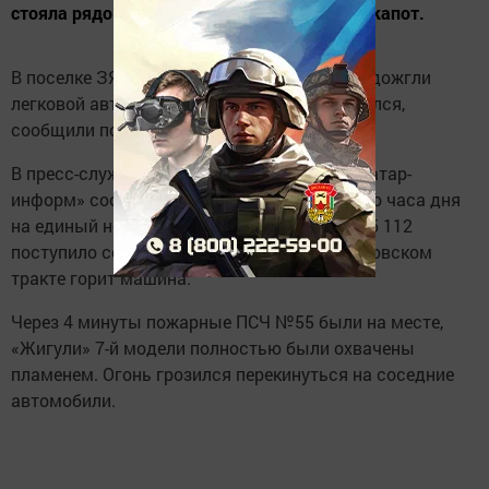
стояла рядом, оплавились бампер, фары и капот.
В поселке ЗЯБ Набережных Челнов дети подожгли
легковой автомобиль, после чего он взорвался,
сообщили пользователи соцсетей.
В пресс-службе ГУ МЧС России по РТ ИА «Татар-
информ» сообщили, что в начале четвертого часа дня
на единый номер вызова экстренных служб 112
поступило сообщение о том, что на Сармановском
тракте горит машина.
Через 4 минуты пожарные ПСЧ №55 были на месте,
«Жигули» 7-й модели полностью были охвачены
пламенем. Огонь грозился перекинуться на соседние
автомобили.