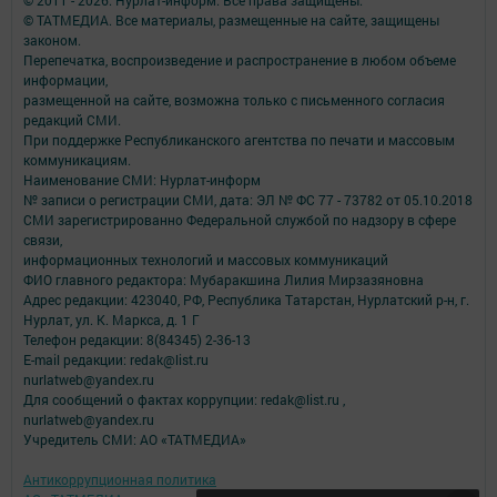
© 2011 - 2026. Нурлат-⁠информ. Все права защищены.
© ТАТМЕДИА. Все материалы, размещенные на сайте, защищены
законом.
Перепечатка, воспроизведение и распространение в любом объеме
информации,
размещенной на сайте, возможна только с письменного согласия
редакций СМИ.
При поддержке Республиканского агентства по печати и массовым
коммуникациям.
Наименование СМИ: Нурлат-⁠информ
№ записи о регистрации СМИ, дата: ЭЛ № ФС 77 -⁠ 73782 от 05.10.2018
СМИ зарегистрированно Федеральной службой по надзору в сфере
связи,
информационных технологий и массовых коммуникаций
ФИО главного редактора: Мубаракшина Лилия Мирзазяновна
Адрес редакции: 423040, РФ, Республика Татарстан, Нурлатский р-н, г.
Нурлат, ул. К. Маркса, д. 1 Г
Телефон редакции: 8(84345) 2-36-13
E-mail редакции: redak@list.ru
nurlatweb@yandex.ru
Для сообщений о фактах коррупции: redak@list.ru ,
nurlatweb@yandex.ru
Учредитель СМИ: АО «ТАТМЕДИА»
Антикоррупционная политика