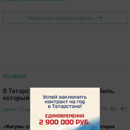
Перейти на страницу новости
ЧП-ОБЗОР
В Татарстане взорвался автомобиль,
который подожгли дети
admin,
15 сентября 2019 - 13:16
1088
0
0
«Жигули» сгорели полностью, у «ГАЗели», которая