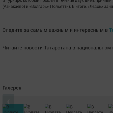
В турнире, который прошел в течение двух дней, приняли
(Азнакаево) и «Волгарь» (Тольятти). В итоге, «Ледок» з
Следите за самым важным и интересным в
T
Читайте новости Татарстана в национально
Галерея
❮