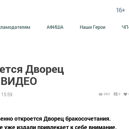
16+
кламодателям
АФИША
Наши Герои
ЧП
оется Дворец
я ВИДЕО
 15:59
2521
0
венно откроется Дворец бракосочетания.
е уже издали привлекает к себе внимание.