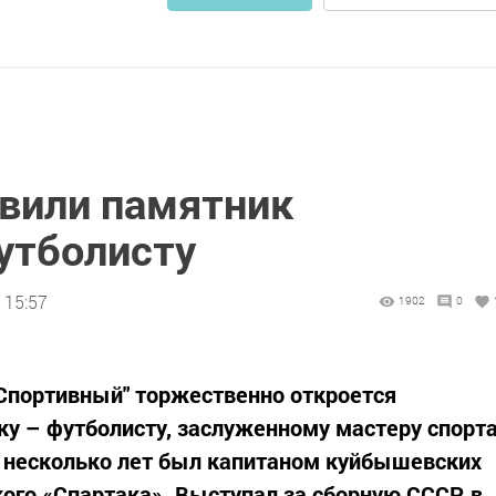
вили памятник
утболисту
 15:57
1902
0
 "Спортивный" торжественно откроется
у – футболисту, заслуженному мастеру спорт
н несколько лет был капитаном куйбышевских
ого «Спартака». Выступал за сборную СССР, в