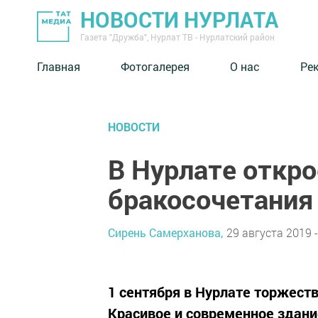
НОВОСТИ НУРЛАТА
Газета "Дружба", Нурлат ТВ - Нурлатский район
Главная
Фотогалерея
О нас
Ре
НОВОСТИ
В Нурлате откр
бракосочетани
Сирень Самерханова,
29 августа 2019 -
1 сентября в Нурлате торжест
Красивое и современное здани