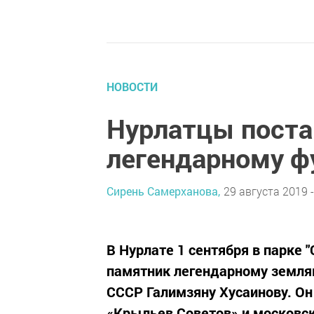
НОВОСТИ
Нурлатцы поста
легендарному ф
Сирень Самерханова,
29 августа 2019 -
В Нурлате 1 сентября в парке
памятник легендарному земляк
СССР Галимзяну Хусаинову. О
«Крыльев Советов» и московск