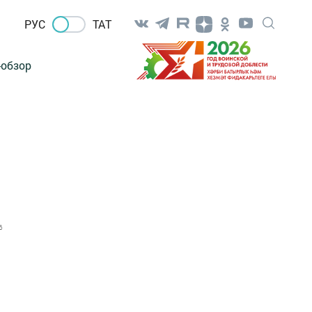
РУС
ТАТ
-обзор
6