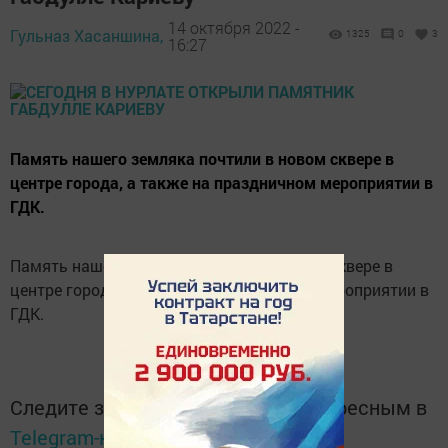
14 октября 2022 -
Гульназ Хасаншина,
1325
0
3
16:27
Память нашего земляка почтили в новом сквере в
центре города, а также на праздничном мероприятии в
ГДК.
Память нашего земляка почтили в новом сквере в
центре города, а также на праздничном мероприятии в
ГДК.
Следите за самым важным и интересным в
Telegram-канале
Татмедиа