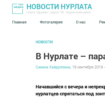
НОВОСТИ НУРЛАТА
Газета "Дружба", Нурлат ТВ - Нурлатский район
Главная
Фотогалерея
О нас
Ре
НОВОСТИ
В Нурлате – пар
Сакина Хайруллина,
19 сентября 2019 -
Начавшийся с вечера и непре
нурлатцев спрятаться под зон