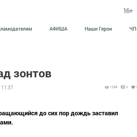
16+
кламодателям
АФИША
Наши Герои
ЧП
ад зонтов
 11:37
1259
0
кращающийся до сих пор дождь заставил
тами.