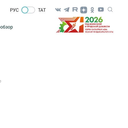
РУС
ТАТ
-обзор
0