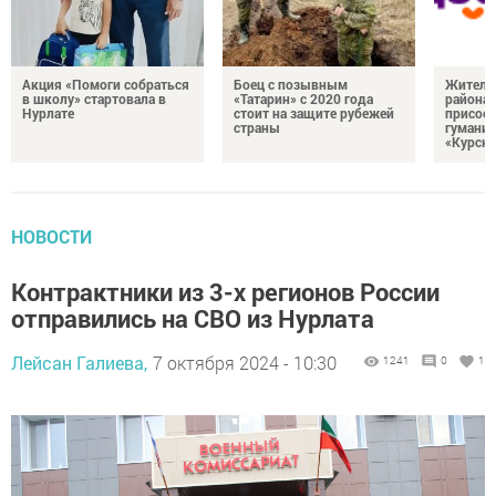
Акция «Помоги собраться
Боец с позывным
Жителе
в школу» стартовала в
«Татарин» с 2020 года
района
Нурлате
стоит на защите рубежей
присоед
страны
гумани
«Курск
НОВОСТИ
Контрактники из 3-х регионов России
отправились на СВО из Нурлата
Лейсан Галиева,
7 октября 2024 - 10:30
1241
0
1