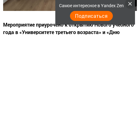
Самое интересное в Yandex Zen
Подписаться
Мероприятие приурочено к открытию Нового учебного
года в «Университете третьего возраста» и «Дню
пожилых людей».
Организаторами праздника стали местное Отделение
Союза пенсионеров РФ по РТ в Нурлатском районе и
Клиентская служба (на правах отдела) в Нурлатском
районе ОСФР по РТ.
На мероприятие были приглашены ветераны
Пенсионного фонда и пенсионеры, обучающиеся на
курсах университета. Открытие праздника началось с
поздравления руководителя клиентской службы и
председателя МО Союза пенсионеров Рушании
Шакировой. Она тепло поприветствовала гостей,