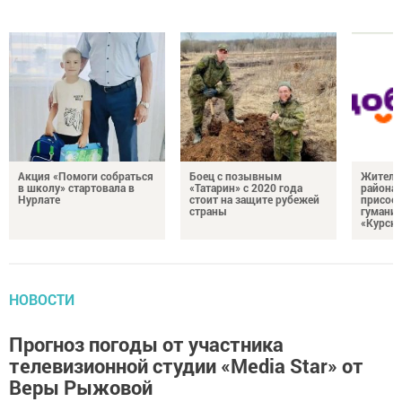
Акция «Помоги собраться
Боец с позывным
Жителе
в школу» стартовала в
«Татарин» с 2020 года
района
Нурлате
стоит на защите рубежей
присоед
страны
гумани
«Курск
НОВОСТИ
Прогноз погоды от участника
телевизионной студии «Media Star» от
Веры Рыжовой