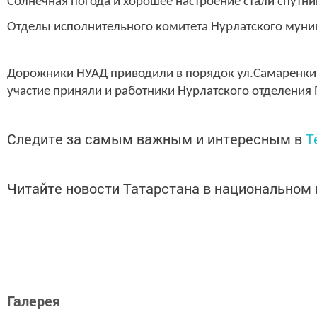
Солнечная погода и хорошее настроение стали спутни
Отделы исполнительного комитета Нурлатского муниц
Дорожники НУАД приводили в порядок ул.Самаренкина
участие приняли и работники Нурлатского отделения
Следите за самым важным и интересным в
T
Читайте новости Татарстана в национально
Галерея