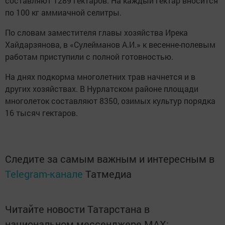
составляют 1289 гектаров. На каждый гектар вносится
по 100 кг аммиачной селитры.
По словам заместителя главы хозяйства Ирека
Хайдарзянова, в «Сулейманов А.И.» к весенне-полевым
работам приступили с полной готовностью.
На днях подкорма многолетних трав начнется и в
других хозяйствах. В Нурлатском районе площади
многолеток составляют 8350, озимых культур порядка
16 тысяч гектаров.
Следите за самым важным и интересным в
Telegram-канале
Татмедиа
Читайте новости Татарстана в
национальном мессенджере MАХ: