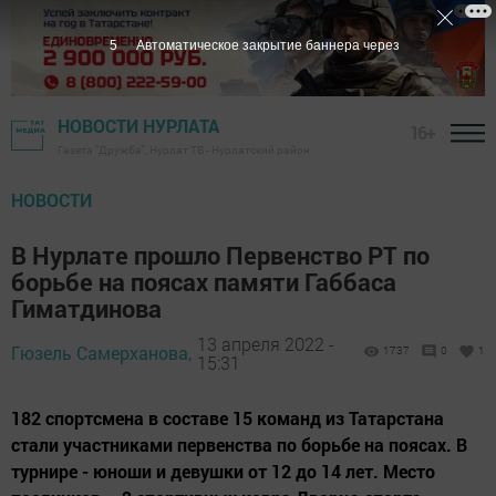
4
Автоматическое закрытие баннера через
НОВОСТИ НУРЛАТА
16+
Газета "Дружба", Нурлат ТВ - Нурлатский район
НОВОСТИ
В Нурлате прошло Первенство РТ по
борьбе на поясах памяти Габбаса
Гиматдинова
13 апреля 2022 -
Гюзель Самерханова,
1737
0
1
15:31
182 спортсмена в составе 15 команд из Татарстана
стали участниками первенства по борьбе на поясах. В
турнире - юноши и девушки от 12 до 14 лет. Место