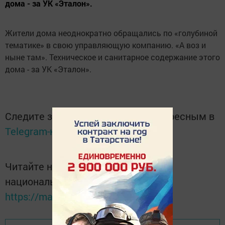
дома - за УК «Эталон».
Жители дома неоднократно обращались по «голубиной
тематике» в свою управляющую компанию. «А воз и
ныне там». Техническое и санитарное содержание этого
дома - за УК «Эталон».
Следите за самым важным и интересным в
Telegram-канале
Татмедиа
Читайте новости Татарстана в
национальном мессенджере MАХ:
https://max.ru/tatmedia