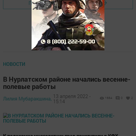
Перейти на страницу новости
НОВОСТИ
В Нурлатском районе начались весенне-
полевые работы
13 апреля 2022 -
Лилия Мубаракшина,
1664
0
2
15:14
К подкормке многолетних трав приступили в КФХ