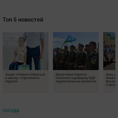
Топ 5 новостей
Акция «Помоги собраться
Десантники Нурлата
День де
в школу» стартовала в
отметили годовщину ВДВ
железн
Нурлате
торжественным митингом
Ильин 
2 авгус
ПОГОДА