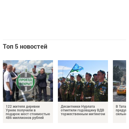
Топ 5 новостей
122 жителя деревни
Десантники Нурлата
В Татар
Урняк получили в
отметили годовщину ВДВ
предуп
подарок мост стоимостью
торжественным митингом
сильно
486 миллионов рублей