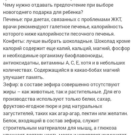
Чему нужно отдавать предпочтение при выборе
новогоднего подарка для ребенка?
Печенье: при диетах, связанных с проблемами ЖКТ,
врачи рекомендуют галетное печенье, калорийность
которого ниже калорийности песочного печенья.
Конфеты: лучше выбрать шоколадные. Шоколад кроме
калорий содержит еще калий, кальций, магний, фосфор
и необходимые организму биофлавоноиды,
антиоксидатны, витамины А, С, Е, хотя и в небольших
количествах. Содержащийся в какао-бобах магний
улучшает память.
Зефир: в составе зефира совершенно отсутствуют
жиры – как животные, так и растительные. Для его
производства используют только белки, сахар,
фруктово-ягодное пюре и ряд натуральных
загустителей, таких как агар-агар, пектин или желатин.
Белок, входящий в состав зефира, служит
строительным материалом для мышц, а глюкоза
улучшает деятельность мозга и укрепляет иммунитет.