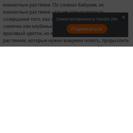
комнатные растения. По словам бабушек, их
комнатные растения «это не только радость
созерцания того, как из обыкновенного маленького
Самое интересное в Yandex Zen
семечка или клубенька, или корешка, вырастает
Подписаться
красивый цветок, но кропотливая работа и забота о
растениях, которые нужно вовремя полить, прорыхлить
землю, протереть листочки, пересадить». Многие
растения вырастить очень сложно и вот здесь на
помощь приходят социальные работники, которые
регулярно помогают своим подопечным в уходе за
комнатными цветами.
Следите за самым важным и интересным в
Telegram-канале
Татмедиа