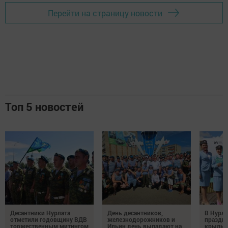
Перейти на страницу новости
Топ 5 новостей
Десантники Нурлата
День десантников,
В Нурла
отметили годовщину ВДВ
железнодорожников и
праздни
торжественным митингом
Ильин день выпадают на
крылья