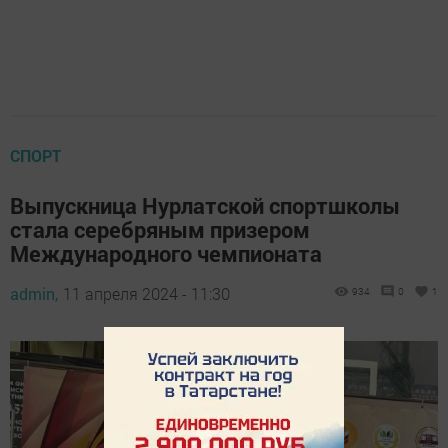
СПОРТ
Выпускница Нурлатской спортшколы
стала серебряным призером
Международного чемпионата
admin,
11 апреля 2024 - 11:30
934
0
1