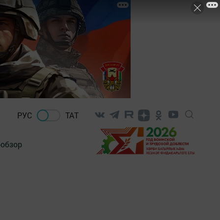
РУС
ТАТ
-обзор