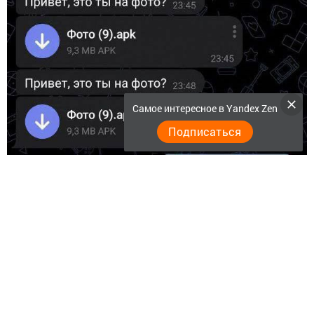
Самое интересное в Yandex Zen
Подписаться
В Telegram участились случаи мошенничества, когда
злоумышленники рассылают вирусы под видом
фотографий.
Как пишет в своем
телеграм-канале
Министр
цифрового развития Татарстана Айрат Хайруллин, о
новом способе мошенничества предупреждают в
управлении по организации борьбы с противоправным