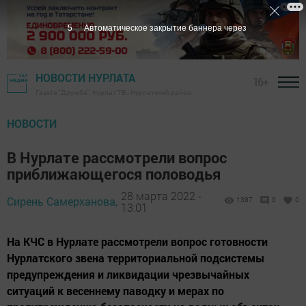
4
Автоматическое закрытие баннера через
НОВОСТИ НУРЛАТА
16+
Газета "Дружба", Нурлат ТВ - Нурлатский район
НОВОСТИ
В Нурлате рассмотрели вопрос
приближающегося половодья
28 марта 2022 -
Сирень Самерханова,
1387
0
0
13:01
На КЧС в Нурлате рассмотрели вопрос готовности
Нурлатского звена территориальной подсистемы
предупреждения и ликвидации чрезвычайных
ситуаций к весеннему паводку и мерах по