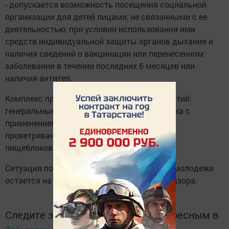
- допускается возможность посещения социальной
организации для детей лицами, не связанными с ее
деятельностью, при условии использования ими
средств индивидуальной защиты органов дыхания и
наличия сведений о вакцинации или перенесенном
заболевании в течении последних 6 месяцев или
наличия антител.
Комплекс противоэпидемических мероприятий:
генеральные уборки перед открытием, уборка с
применением дезинфицирующих средств,
проветривание, ношение масок персоналом
пищеблоков и т.д. сохраняется.
Ситуация по сохранению здоровья детей и молодежи
остается на особом контроле Роспотребнадзора.
Следите за самым важным и интересным в