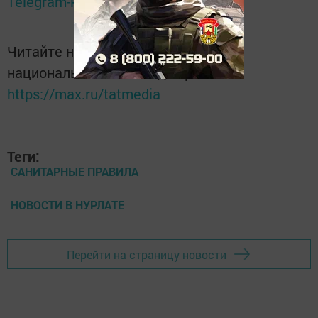
Telegram-канале
Татмедиа
Читайте новости Татарстана в
национальном мессенджере MАХ:
https://max.ru/tatmedia
Теги:
САНИТАРНЫЕ ПРАВИЛА
НОВОСТИ В НУРЛАТЕ
Перейти на страницу новости