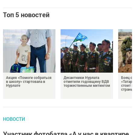
Топ 5 новостей
Акция «Помоги собраться
Десантники Нурлата
Боец с
в школу» стартовала в
отметили годовщину ВДВ
«Татари
Нурлате
торжественным митингом
стоит н
страны
НОВОСТИ
Участник фотобатла «А у нас в квартире