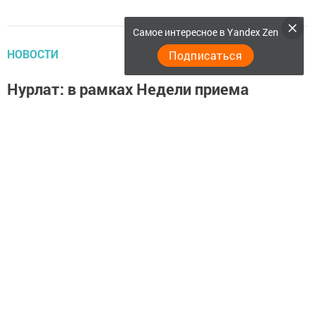
Самое интересное в Yandex Zen
НОВОСТИ
Подписаться
Нурлат: в рамках Недели приема
граждан прошел «круглый стол»
25 ноября 2019 -
Сирень Самерханова,
1176
0
0
16:49
Сегодня в рамках Недели приема граждан состоялся
«круглый стол» по теме «Об улучшении качества
медицинского обслуживания населения».
Работу «круглого стола» открыла заместитель
руководителя исполнительного комитета Нурлатского
муниципального района Ляйсан Нафигина. В
мероприятии принимали участие председатель