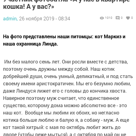
кошка! А у вас?»
admin,
26 ноября 2019 - 08:34
1010
0
0
На фото представлены наши питомцы: кот Маркиз и
наша охранница Линда.
Им без малого семь лет. Они росли вместе с детства,
поэтому очень дружны между собой. Наш котик
добрейшей души, очень умный, деликатный, и под стать
своему имени аристократичен. Мы его безумно любим,
даже Линдуся лижет его с головы до кончика хвоста.
Наверное поэтому муж считает, что единственное
существо, которому дома можно абсолютно все - это
наш кот. Вообще мы любим их обоих, но негласно
котика больше люблю и балую я, а собаку - муж. А еще
кот такой хитрый: с мая по октябрь любит жить до
дворе (чтобы реже мыться), а с октября по май он не