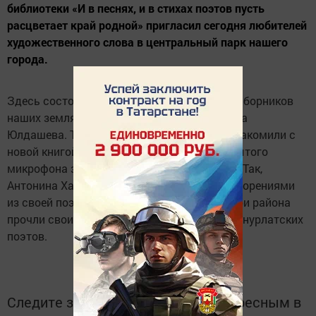
библиотеки «И в песнях, и в стихах поэтов пусть
расцветает край родной» пригласил сегодня любителей
художественного слова в центральный парк нашего
города.
Здесь состоялась презентация авторских сборников
наших земляков Михаила Зевакина и Рената
Юлдашева. Также гостей мероприятия познакомили с
новой книгой Валентина Бурайкина. У открытого
микрофона звучали стихи местных поэтов. Так,
Антонина Халипа познакомила с новыми творениями
из своей поэтической тетради. Библиотекари района
прочли свои любимые стихи из творчества нурлатских
поэтов.
Следите за самым важным и интересным в