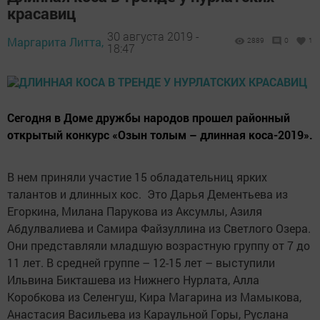
красавиц
30 августа 2019 -
Маргарита Литта,
2889
0
1
18:47
Сегодня в Доме дружбы народов прошел районный
открытый конкурс «Озын толым – длинная коса-2019».
В нем приняли участие 15 обладательниц ярких
талантов и длинных кос. Это Дарья Дементьева из
Егоркина, Милана Парукова из Аксумлы, Азиля
Абдулвалиева и Самира Файзуллина из Светлого Озера.
Они представляли младшую возрастную группу от 7 до
11 лет. В средней группе – 12-15 лет – выступили
Ильвина Бикташева из Нижнего Нурлата, Алла
Коробкова из Селенгуш, Кира Магарина из Мамыкова,
Анастасия Васильева из Караульной Горы, Руслана