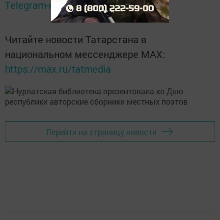
Telegram-канале
Татмедиа
Читайте новости Татарстана в
национальном мессенджере MАХ:
https://max.ru/tatmedia
Перейти на страницу новости