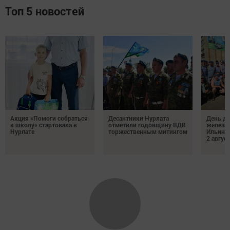
Топ 5 новостей
Акция «Помоги собраться
Десантники Нурлата
День де
в школу» стартовала в
отметили годовщину ВДВ
железн
Нурлате
торжественным митингом
Ильин 
2 авгус