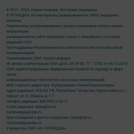
© 2011 - 2026. Нурлат-⁠информ. Все права защищены.
© ТАТМЕДИА. Все материалы, размещенные на сайте, защищены
законом.
Перепечатка, воспроизведение и распространение в любом объеме
информации,
размещенной на сайте, возможна только с письменного согласия
редакций СМИ.
При поддержке Республиканского агентства по печати и массовым
коммуникациям.
Наименование СМИ: Нурлат-⁠информ
№ записи о регистрации СМИ, дата: ЭЛ № ФС 77 -⁠ 73782 от 05.10.2018
СМИ зарегистрированно Федеральной службой по надзору в сфере
связи,
информационных технологий и массовых коммуникаций
ФИО главного редактора: Мубаракшина Лилия Мирзазяновна
Адрес редакции: 423040, РФ, Республика Татарстан, Нурлатский р-н, г.
Нурлат, ул. К. Маркса, д. 1 Г
Телефон редакции: 8(84345) 2-36-13
E-mail редакции: redak@list.ru
nurlatweb@yandex.ru
Для сообщений о фактах коррупции: redak@list.ru ,
nurlatweb@yandex.ru
Учредитель СМИ: АО «ТАТМЕДИА»