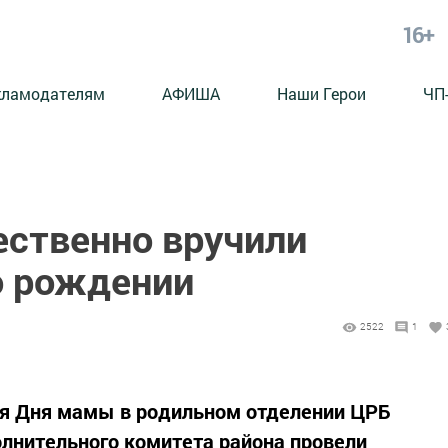
16+
кламодателям
АФИША
Наши Герои
ЧП
ественно вручили
о рождении
1
2522
1
ия Дня мамы в родильном отделении ЦРБ
лнительного комитета района провели