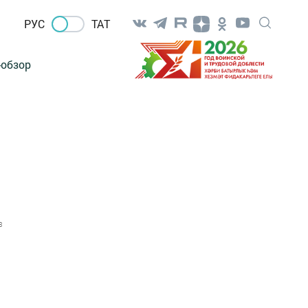
РУС
ТАТ
-обзор
3