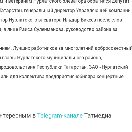
м и ветеранам Нурлатского элеватора обратился депутат
 Татарстан, генеральный директор Управляющей компании
тор Нурлатского элеватора Ильдар Бикеев после слов
, в лице Раиса Сулейманова, руководство района за
ием. Лучших работников за многолетний добросовестны
 главы Нурлатского муниципального района,
продовольствия Республики Татарстан, ЗАО «Нурлатский
вили для коллектива предприятия-юбиляра концертные
интересным в
Telegram-канале
Татмедиа