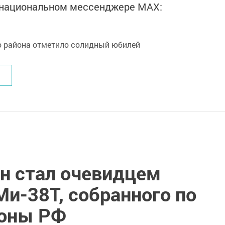
в национальном мессенджере MАХ:
н стал очевидцем
Ми-38Т, собранного по
роны РФ