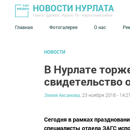
НОВОСТИ НУРЛАТА
Газета "Дружба", Нурлат ТВ - Нурлатский район
Главная
Фотогалерея
О нас
Ре
НОВОСТИ
В Нурлате торж
свидетельство 
Зилия Аксанова,
23 ноября 2018 - 14:2
Сегодня в рамках празднован
специалисты отдела ЗАГС испо