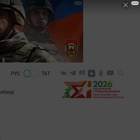
РУС
ТАТ
-обзор
а