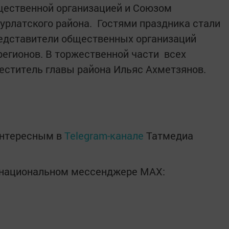
щественной организацией и Союзом
Нурлатского района. Гостями праздника стали
редставители общественных организаций
регионов. В торжественной части всех
еститель главы района Ильяс Ахметзянов.
интересным в
Telegram-канале
Татмедиа
в национальном мессенджере MАХ: