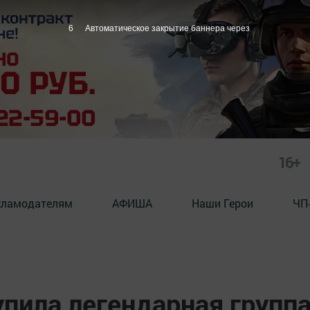
5
Автоматическое закрытие баннера через
16+
кламодателям
АФИША
Наши Герои
ЧП
пила легендарная групп